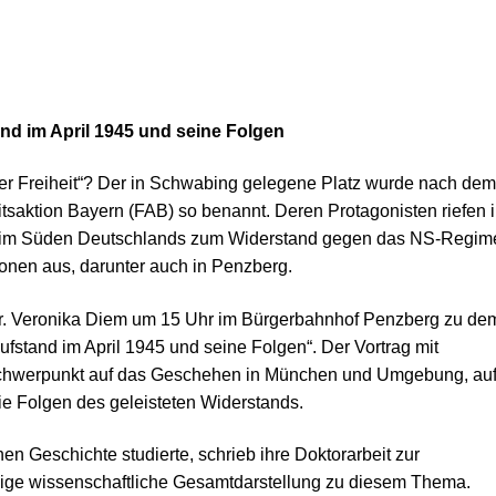
and im April 1945 und seine Folgen
er Freiheit“? Der in Schwabing gelegene Platz wurde nach dem
saktion Bayern (FAB) so benannt. Deren Protagonisten riefen 
45 im Süden Deutschlands zum Widerstand gegen das NS-Regim
ionen aus, darunter auch in Penzberg.
 Dr. Veronika Diem um 15 Uhr im Bürgerbahnhof Penzberg zu de
ufstand im April 1945 und seine Folgen“. Der Vortrag mit
chwerpunkt auf das Geschehen in München und Umgebung, au
ie Folgen des geleisteten Widerstands.
n Geschichte studierte, schrieb ihre Doktorarbeit zur
nzige wissenschaftliche Gesamtdarstellung zu diesem Thema.