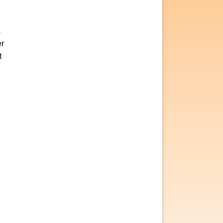
s
er
t