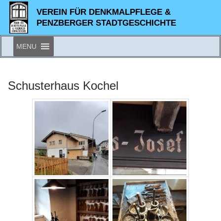
Zum
VEREIN FÜR DENKMALPFLEGE &
Inhalt
PENZBERGER STADTGESCHICHTE
springen
MENU
Schusterhaus Kochel